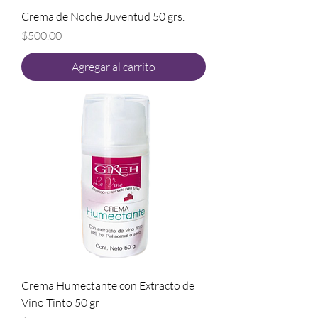
Crema de Noche Juventud 50 grs.
Precio
$500.00
Agregar al carrito
Crema Humectante con Extracto de
Vino Tinto 50 gr