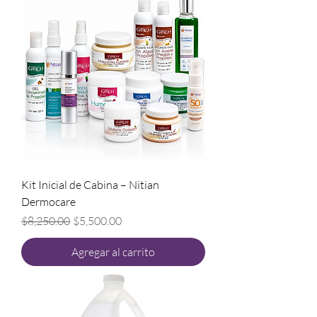
Kit Inicial de Cabina – Nitian
Dermocare
Precio
Precio de oferta
$8,250.00
$5,500.00
Agregar al carrito