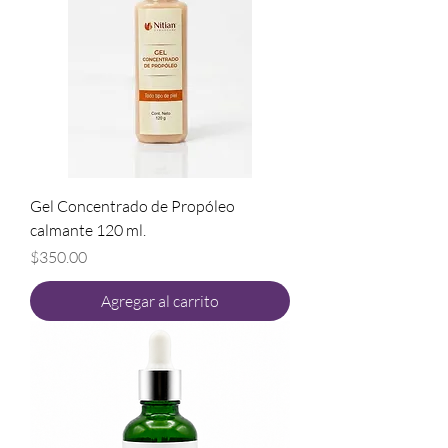
Gel Concentrado de Propóleo
calmante 120 ml.
Precio
$350.00
Agregar al carrito