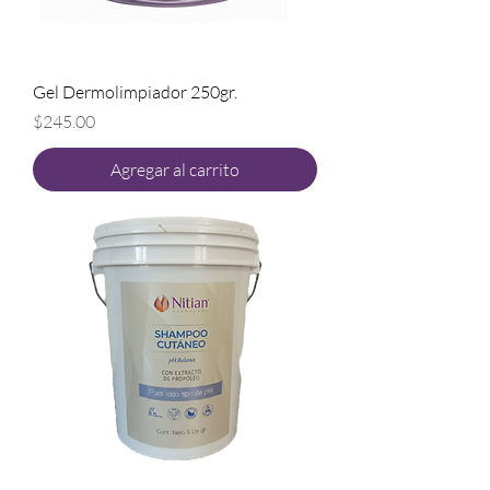
Gel Dermolimpiador 250gr.
Precio
$245.00
Agregar al carrito