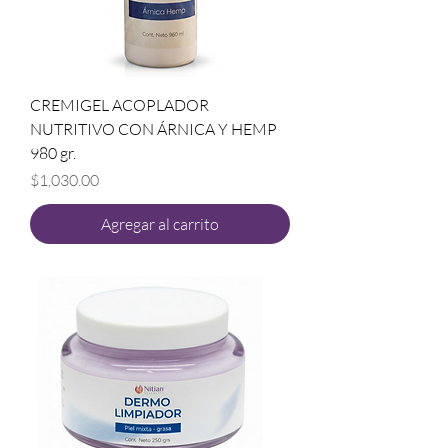
CREMIGEL ACOPLADOR
NUTRITIVO CON ÁRNICA Y HEMP
980 gr.
Precio
$1,030.00
Agregar al carrito