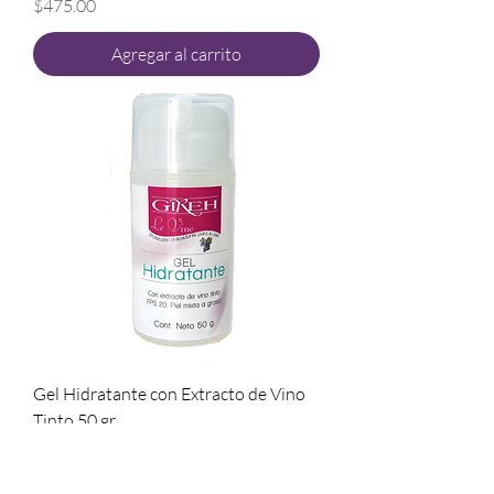
Precio
$475.00
Agregar al carrito
Gel Hidratante con Extracto de Vino
Tinto 50 gr
Precio
$475.00