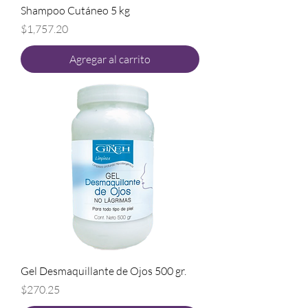
Shampoo Cutáneo 5 kg
Precio
$1,757.20
Agregar al carrito
Gel Desmaquillante de Ojos 500 gr.
Precio
$270.25