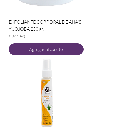
EXFOLIANTE CORPORAL DE AHA'S
Y JOJOBA 250 gr.
Precio
$241.50
Agregar al carrito