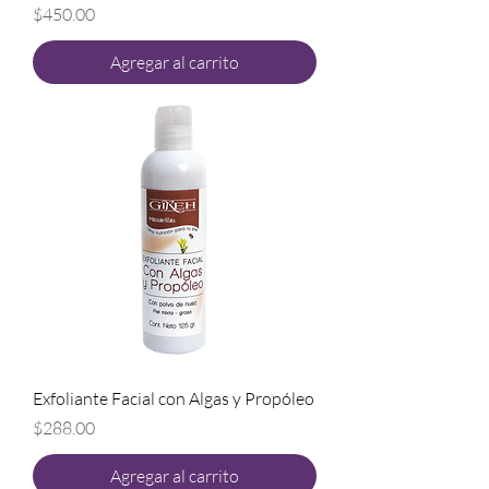
Precio
$450.00
Agregar al carrito
Exfoliante Facial con Algas y Propóleo
Precio
$288.00
Agregar al carrito