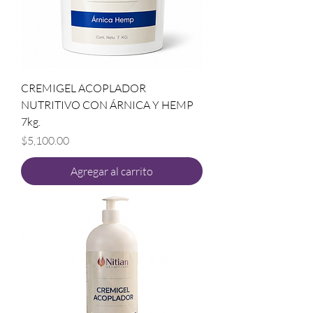
CREMIGEL ACOPLADOR
NUTRITIVO CON ÁRNICA Y HEMP
7kg.
Precio
$5,100.00
Agregar al carrito