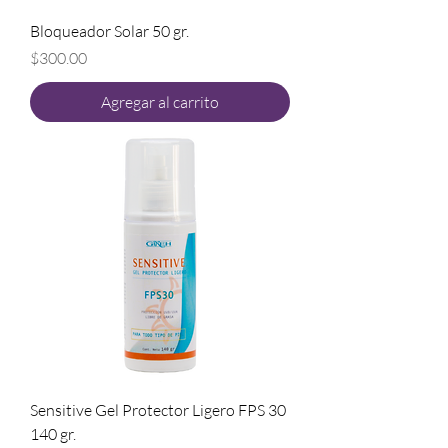
Bloqueador Solar 50 gr.
Precio
$300.00
Agregar al carrito
Sensitive Gel Protector Ligero FPS 30
140 gr.