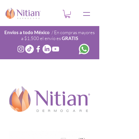
Envíos a todo México
/ En compras mayores
a $1,500 el envío es
GRATIS