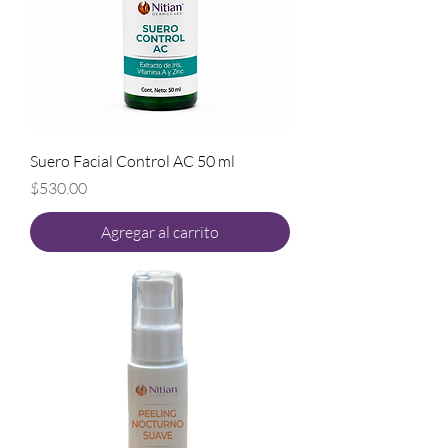
Suero Facial Control AC 50 ml
Precio
$530.00
Agregar al carrito