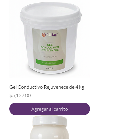
Gel Conductivo Rejuvenece de 4 kg
Precio
$5,122.00
Agregar al carrito