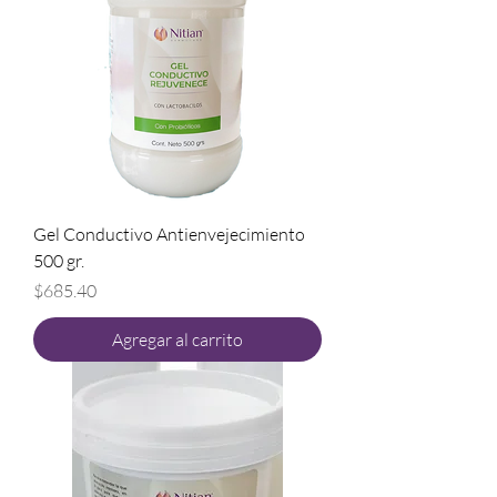
Gel Conductivo Antienvejecimiento
500 gr.
Precio
$685.40
Agregar al carrito