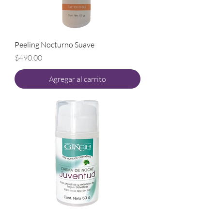
Peeling Nocturno Suave
Precio
$490.00
Agregar al carrito