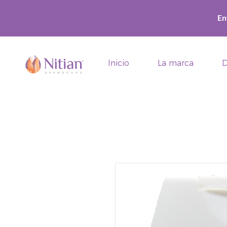
En
Inicio
La marca
D