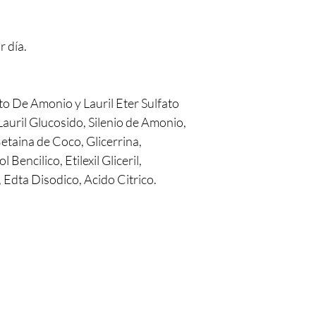
 día.
ato De Amonio y Lauril Eter Sulfato
uril Glucosido, Silenio de Amonio,
Betaina de Coco, Glicerrina,
Bencilico, Etilexil Gliceril,
 Edta Disodico, Acido Citrico.
Dirección
Política de Facturación
Términos de Servicio
Términos y Condiciones
Colorín #1811