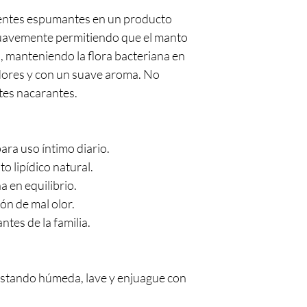
entes espumantes en un producto
suavemente permitiendo que el manto
a, manteniendo la flora bacteriana en
adores y con un suave aroma. No
ntes nacarantes.
ara uso íntimo diario.
o lipídico natural.
a en equilibrio.
ón de mal olor.
ntes de la familia.
 estando húmeda, lave y enjuague con