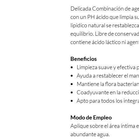
Delicada Combinación de ag
con un PH ácido que limpia 
lipidíco natural se restablezc
equilibrio. Libre de conserv
contiene ácido láctico ni age
Beneficios
Limpieza suave y efectiva p
Ayuda a restablecer el mant
Mantiene la flora bacterian
Coadyuvante en la reducci
Apto para todos los integra
Modo de Empleo
Aplique sobre el área íntima
abundante agua.