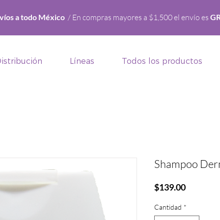
víos a todo México
/ En compras mayores a $1,500 el envío es
GR
istribución
Líneas
Todos los productos
Shampoo Derm
Precio
$139.00
Cantidad
*