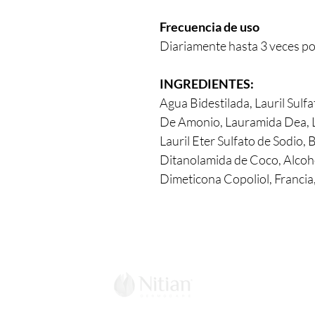
Frecuencia de uso
Diariamente hasta 3 veces por
INGREDIENTES:
Agua Bidestilada, Lauril Sulf
De Amonio, Lauramida Dea, La
Lauril Eter Sulfato de Sodio, 
Ditanolamida de Coco, Alcohol 
Dimeticona Copoliol, Francia,
La marca
Laboratorio
Puntos de Venta