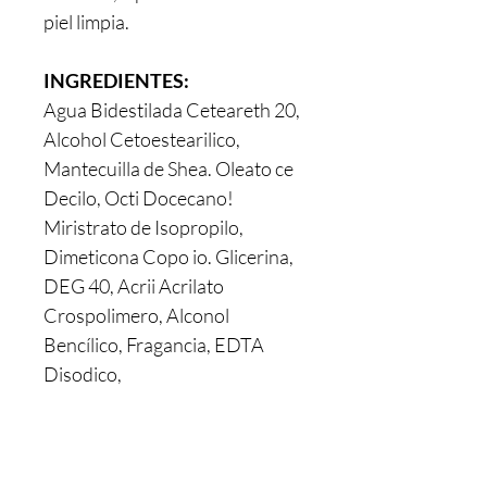
piel limpia.
INGREDIENTES:
Agua Bidestilada Ceteareth 20,
Alcohol Cetoestearilico,
Mantecuilla de Shea. Oleato ce
Decilo, Octi Docecano!
Miristrato de Isopropilo,
Dimeticona Copo io. Glicerina,
DEG 40, Acrii Acrilato
Crospolimero, Alconol
Bencílico, Fragancia, EDTA
Disodico,
La marca