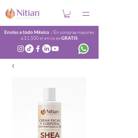
Envíos a todo México
/ En compras mayores
a $1,500 el envío es
GRATIS