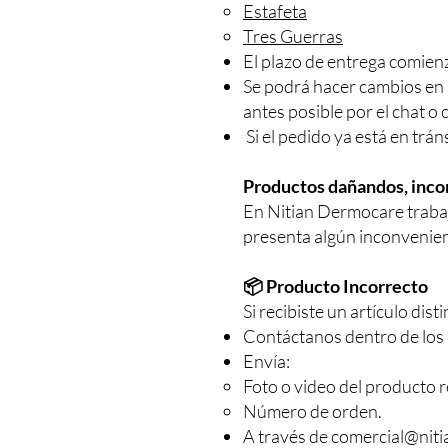
Estafeta
Tres Guerras
El plazo de entrega comien
Se podrá hacer cambios en 
antes posible por el chat o
Si el pedido ya está en trán
Productos dañandos, inco
En Nitian Dermocare trabaj
presenta algún inconveniente
📦 Producto Incorrecto
Si recibiste un artículo dist
Contáctanos dentro de los 2
Envía:
Foto o video del producto r
Número de orden.
A través de
comercial@nit