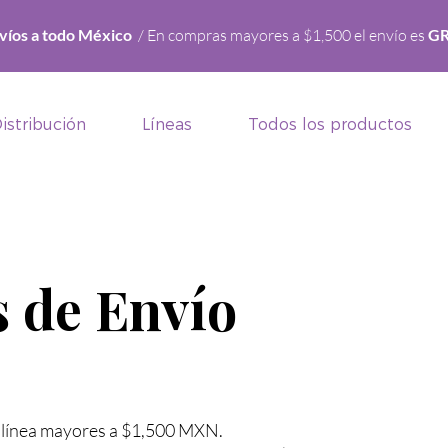
víos a todo México
/ En compras mayores a $1,500 el envío es
GR
istribución
Líneas
Todos los productos
s de Envío
n línea mayores a $1,500 MXN.