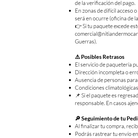
de la verificación del pago.
En zonas de difícil acceso 
será en ocurre (oficina de l
👉 Si tu paquete excede est
comercial@nitiandermoca
Guerras).
⚠️ Posibles Retrasos
El servicio de paquetería 
Dirección incompleta o err
Ausencia de personas para 
Condiciones climatológicas
📌 Si el paquete es regresa
responsable. En casos ajenos
🔎 Seguimiento de tu Ped
Al finalizar tu compra, rec
Podrás rastrear tu envío en