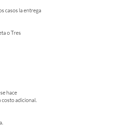
os casos la entrega
eta o Tres
 se hace
n costo adicional.
a.