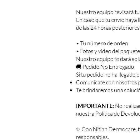
Nuestro equipo revisará tu 
En caso que tu envío haya 
de las 24 horas posteriores
• Tu número de orden
• Fotos y video del paquet
Nuestro equipo te dará sol
🚚 Pedido No Entregado
Si tu pedido no ha llegado e
Comunícate con nosotros pa
Te brindaremos una solució
IMPORTANTE:
No realiza
nuestra Política de Devoluc
✨ Con Nitian Dermocare, tu
responsables.