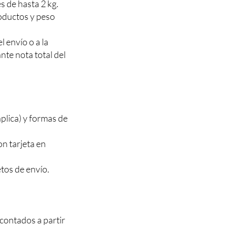
 de hasta 2 kg.
roductos y peso
l envío o a la
ante nota total del
aplica) y formas de
n tarjeta en
tos de envío.
 contados a partir