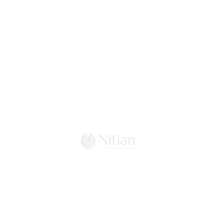
La marca
Laboratorio
Puntos de Venta
© 2021 Creado y Desarrollado
por The Line Studio Mx
Ser distribuidor